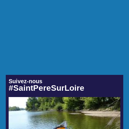
Suivez-nous
#SaintPereSurLoire