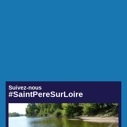
Suivez-nous
#SaintPereSurLoire