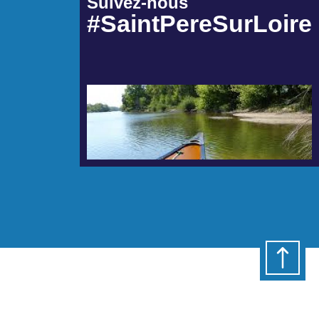
Suivez-nous
#SaintPereSurLoire