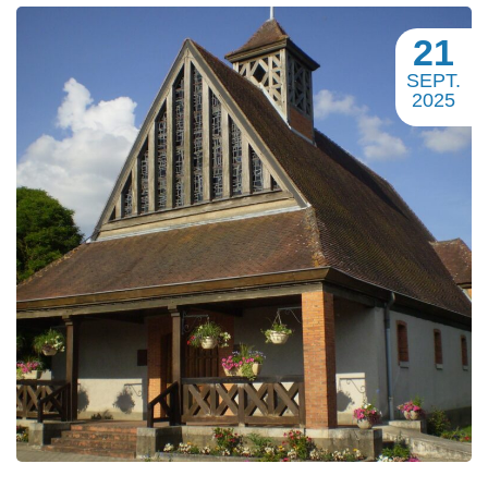
21
SEPT.
2025