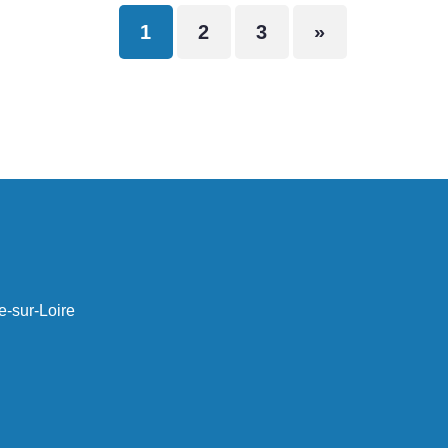
1
2
3
»
e-sur-Loire